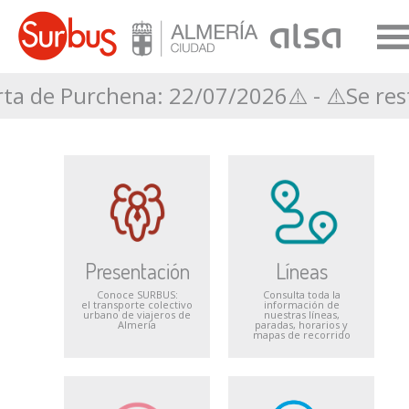
svíos → Puerta de Purc
Presentación
Líneas
Conoce SURBUS:
Consulta toda la
el transporte colectivo
información de
urbano de viajeros de
nuestras líneas,
Almería
paradas, horarios y
mapas de recorrido