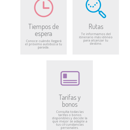
Tiempos de
Rutas
espera
Te informamos del
itinerario más idóneo
para alcanzar tu
Conoce cuándo llegará
destino.
el próximo autobús a tu
parada.
Tarifas y
bonos
Consulta todas las
tarifas o bonos
disponibles y decide la
que mejor se adapte a
tus circunstancias
personales.